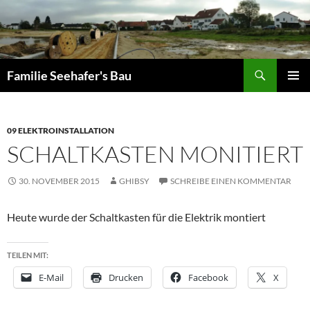
Zum
Inhalt
springen
Suchen
Familie Seehafer's Bau
PRIMÄR
MENÜ
09 ELEKTROINSTALLATION
SCHALTKASTEN MONITIERT
30. NOVEMBER 2015
GHIBSY
SCHREIBE EINEN KOMMENTAR
Heute wurde der Schaltkasten für die Elektrik montiert
TEILEN MIT:
E-Mail
Drucken
Facebook
X