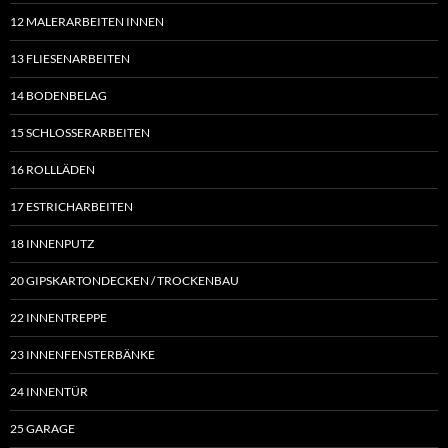
12 MALERARBEITEN INNEN
13 FLIESENARBEITEN
14 BODENBELAG
15 SCHLOSSERARBEITEN
16 ROLLLÄDEN
17 ESTRICHARBEITEN
18 INNENPUTZ
20 GIPSKARTONDECKEN / TROCKENBAU
22 INNENTREPPE
23 INNENFENSTERBÄNKE
24 INNENTÜR
25 GARAGE