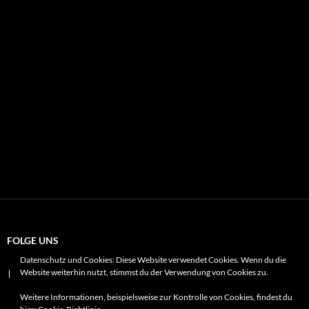
#tochter
#wanderlust
spielt
#wandern
zum
#männleinweg
#zeitvertreib
#familienausflug
#playmobil.
FOLGE UNS
Datenschutz und Cookies: Diese Website verwendet Cookies. Wenn du die
Instagram
X
Website weiterhin nutzt, stimmst du der Verwendung von Cookies zu.
Weitere Informationen, beispielsweise zur Kontrolle von Cookies, findest du