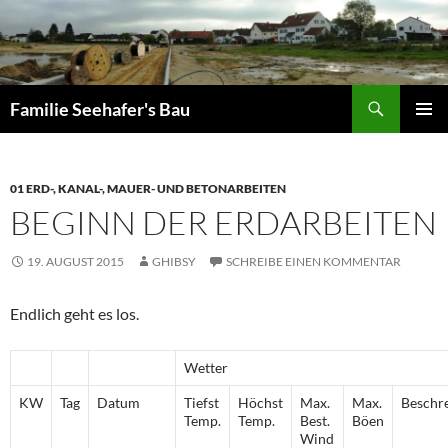
Zum
Inhalt
springen
Suchen
Familie Seehafer's Bau
PRIMÄR
MENÜ
01 ERD-, KANAL-, MAUER- UND BETONARBEITEN
BEGINN DER ERDARBEITEN
19. AUGUST 2015
GHIBSY
SCHREIBE EINEN KOMMENTAR
Endlich geht es los.
Wetter
KW
Tag
Datum
Tiefst
Höchst
Max.
Max.
Beschr
Temp.
Temp.
Best.
Böen
Wind