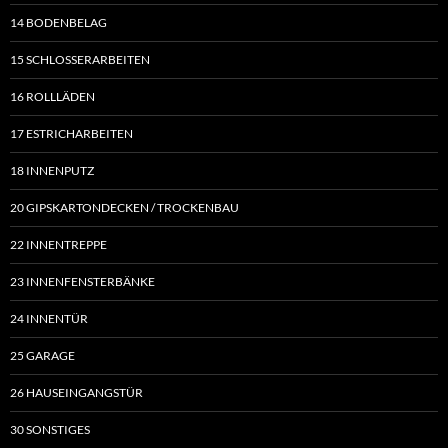
14 BODENBELAG
15 SCHLOSSERARBEITEN
16 ROLLLÄDEN
17 ESTRICHARBEITEN
18 INNENPUTZ
20 GIPSKARTONDECKEN / TROCKENBAU
22 INNENTREPPE
23 INNENFENSTERBÄNKE
24 INNENTÜR
25 GARAGE
26 HAUSEINGANGSTÜR
30 SONSTIGES