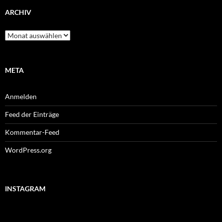
ARCHIV
Archiv
META
Anmelden
Feed der Einträge
Kommentar-Feed
WordPress.org
INSTAGRAM
#lenkdrachen
#wiesnendspurt
#stormy
#wiesnkrug