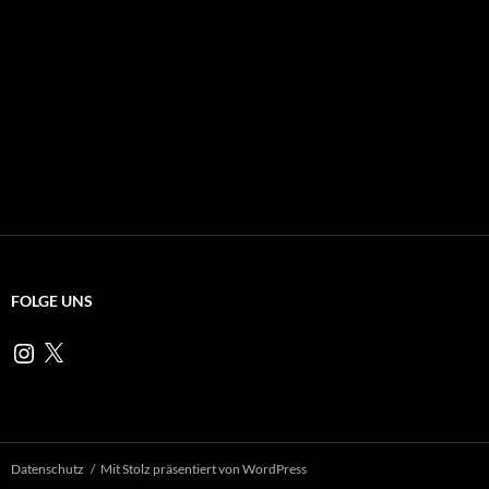
zum
#männleinweg
#zeitvertreib
#familienausflug
#playmobil.
FOLGE UNS
Instagram
X
Datenschutz
Mit Stolz präsentiert von WordPress