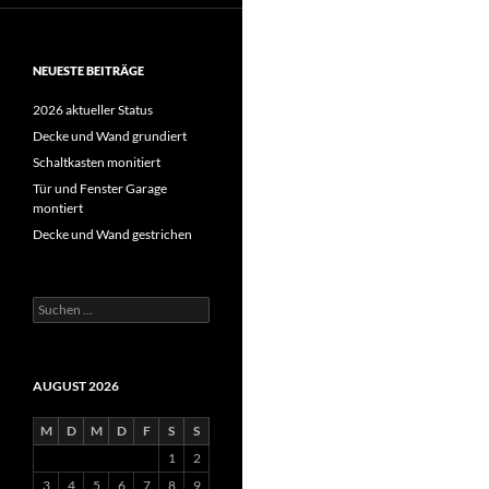
NEUESTE BEITRÄGE
2026 aktueller Status
Decke und Wand grundiert
Schaltkasten monitiert
Tür und Fenster Garage
montiert
Decke und Wand gestrichen
Suche
nach:
AUGUST 2026
M
D
M
D
F
S
S
1
2
3
4
5
6
7
8
9