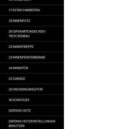
17 ESTRICHARBEITEN
18 INNENPUTZ
20 GIPSKARTONDECKEN /
TROCKENBAU
22 INNENTREPPE
23 INNENFENSTERBÄNKE
24 INNENTÜR
25 GARAGE
26 HAUSEINGANGSTÜR
30 SONSTIGES
DATENSCHUTZ
DATENSCHUTZEINSTELLUNGEN
BENUTZER