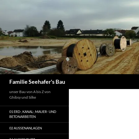
Zum
Inhalt
springen
Suchen
Familie Seehafer's Bau
unser Bau von A bis Z von
Ghibsy und Silke
01 ERD-, KANAL-, MAUER- UND
BETONARBEITEN
02 AUSSENANLAGEN