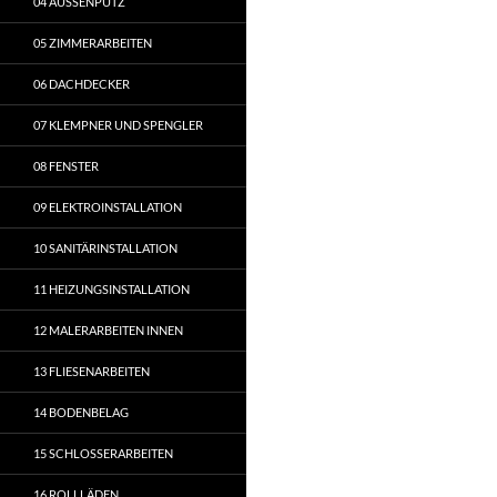
04 AUSSENPUTZ
05 ZIMMERARBEITEN
06 DACHDECKER
07 KLEMPNER UND SPENGLER
08 FENSTER
09 ELEKTROINSTALLATION
10 SANITÄRINSTALLATION
11 HEIZUNGSINSTALLATION
12 MALERARBEITEN INNEN
13 FLIESENARBEITEN
14 BODENBELAG
15 SCHLOSSERARBEITEN
16 ROLLLÄDEN