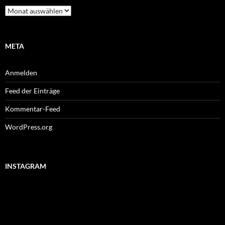
Archiv
META
Anmelden
Feed der Einträge
Kommentar-Feed
WordPress.org
INSTAGRAM
#lenkdrachen
#wiesnendspurt
#stormy
#wiesnkrug
#wind
#paulaner
#daughter
#oktoberfestbier
#autumn
#wiesn2021