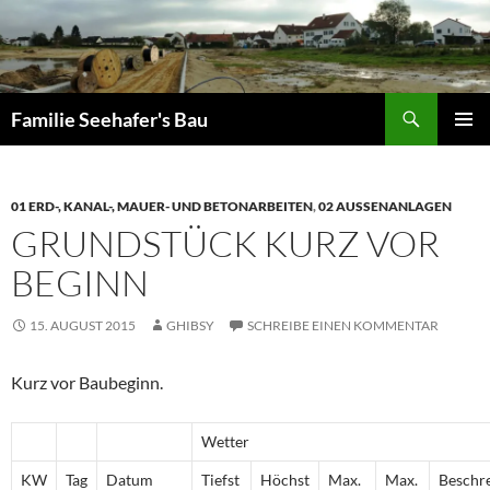
Zum
Inhalt
springen
Suchen
Familie Seehafer's Bau
PRIMÄR
MENÜ
01 ERD-, KANAL-, MAUER- UND BETONARBEITEN
,
02 AUSSENANLAGEN
GRUNDSTÜCK KURZ VOR
BEGINN
15. AUGUST 2015
GHIBSY
SCHREIBE EINEN KOMMENTAR
Kurz vor Baubeginn.
Wetter
KW
Tag
Datum
Tiefst
Höchst
Max.
Max.
Beschr