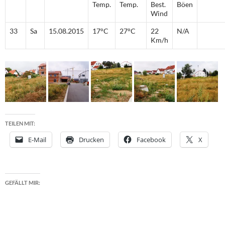
Temp.
Temp.
Best.
Böen
Wind
33
Sa
15.08.2015
17°C
27°C
22
N/A
Km/h
TEILEN MIT:
E-Mail
Drucken
Facebook
X
GEFÄLLT MIR: