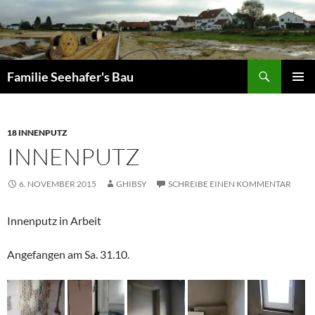
Zum
Inhalt
springen
Suchen
Familie Seehafer's Bau
PRIMÄR
MENÜ
18 INNENPUTZ
INNENPUTZ
6. NOVEMBER 2015
GHIBSY
SCHREIBE EINEN KOMMENTAR
Innenputz in Arbeit
Angefangen am Sa. 31.10.