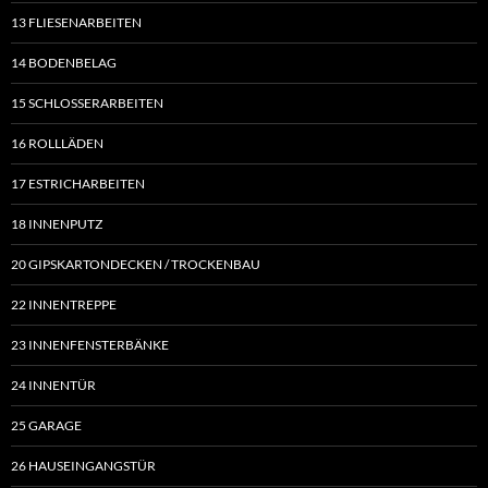
13 FLIESENARBEITEN
14 BODENBELAG
15 SCHLOSSERARBEITEN
16 ROLLLÄDEN
17 ESTRICHARBEITEN
18 INNENPUTZ
20 GIPSKARTONDECKEN / TROCKENBAU
22 INNENTREPPE
23 INNENFENSTERBÄNKE
24 INNENTÜR
25 GARAGE
26 HAUSEINGANGSTÜR