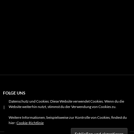
spielt
#wandern
zum
#männleinweg
#zeitvertreib
#familienausflug
#playmobil.
FOLGE UNS
Datenschutz und Cookies: Diese Website verwendet Cookies. Wenn du die
Instagram
X
Website weiterhin nutzt, stimmst du der Verwendung von Cookies zu.
Weitere Informationen, beispielsweise zur Kontrolle von Cookies, findest du
hier:
Cookie-Richtlinie