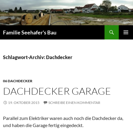
Zum
Inhalt
springen
Suchen
Familie Seehafer's Bau
PRIMÄR
MENÜ
Schlagwort-Archiv: Dachdecker
06 DACHDECKER
DACHDECKER GARAGE
19. OKTOBER 2015
SCHREIBE EINEN KOMMENTAR
Parallel zum Elektriker waren auch noch die Dachdecker da,
und haben die Garage fertig eingedeckt.