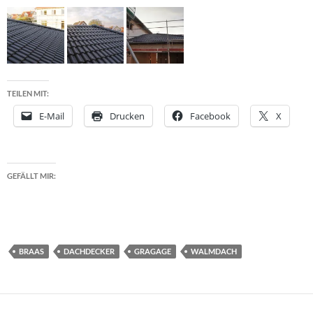
TEILEN MIT:
E-Mail
Drucken
Facebook
X
GEFÄLLT MIR:
BRAAS
DACHDECKER
GRAGAGE
WALMDACH