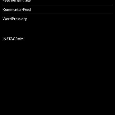
Feed der Einträge
Kommentar-Feed
WordPress.org
INSTAGRAM
#lenkdrachen
#wiesnendspurt
#stormy
#wiesnkrug
#wind
#paulaner
#daughter
#oktoberfestbier
#autumn
#wiesn2021
#fun
#prouddad
Morgen
#tochter
geht's
weiterer