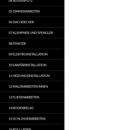
04 AUSSENPUTZ
05 ZIMMERARBEITEN
06 DACHDECKER
07 KLEMPNER UND SPENGLER
08 FENSTER
09 ELEKTROINSTALLATION
10 SANITÄRINSTALLATION
11 HEIZUNGSINSTALLATION
12 MALERARBEITEN INNEN
13 FLIESENARBEITEN
14 BODENBELAG
15 SCHLOSSERARBEITEN
16 ROLLLÄDEN