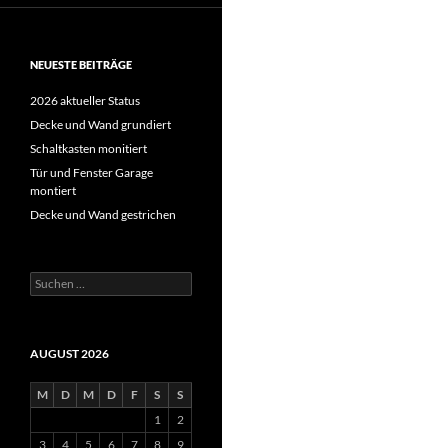
NEUESTE BEITRÄGE
2026 aktueller Status
Decke und Wand grundiert
Schaltkasten monitiert
Tür und Fenster Garage
montiert
Decke und Wand gestrichen
Suche
nach:
AUGUST 2026
M
D
M
D
F
S
S
1
2
3
4
5
6
7
8
9