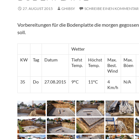
27. AUGUST 2015
GHIBSY
SCHREIBE EINEN KOMMENTAR
Vorbereitungen für die Bodenplatte die morgen gegosse
soll.
Wetter
KW
Tag
Datum
Tiefst
Höchst
Max.
Max.
Temp.
Temp.
Best.
Böen
Wind
35
Do
27.08.2015
9°C
11°C
4
N/A
Km/h