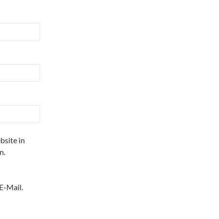
site in
n.
E-Mail.