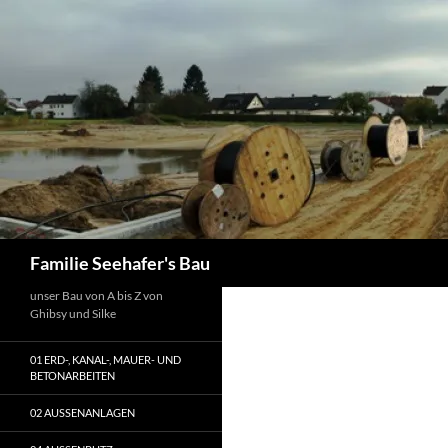
Zum
Inhalt
springen
Suchen
Familie Seehafer's Bau
unser Bau von A bis Z von
Ghibsy und Silke
01 ERD-, KANAL-, MAUER- UND
BETONARBEITEN
02 AUSSENANLAGEN