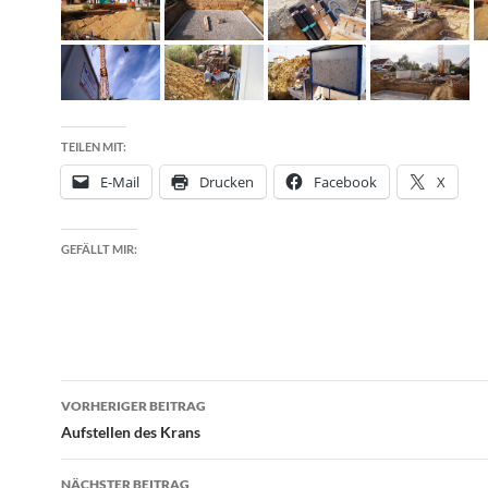
TEILEN MIT:
E-Mail
Drucken
Facebook
X
GEFÄLLT MIR:
Beitragsnavigation
VORHERIGER BEITRAG
Aufstellen des Krans
NÄCHSTER BEITRAG