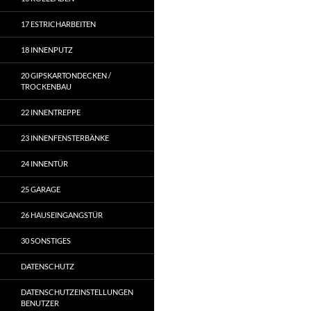
17 ESTRICHARBEITEN
18 INNENPUTZ
20 GIPSKARTONDECKEN /
TROCKENBAU
22 INNENTREPPE
23 INNENFENSTERBÄNKE
24 INNENTÜR
25 GARAGE
26 HAUSEINGANGSTÜR
30 SONSTIGES
DATENSCHUTZ
DATENSCHUTZEINSTELLUNGEN
BENUTZER